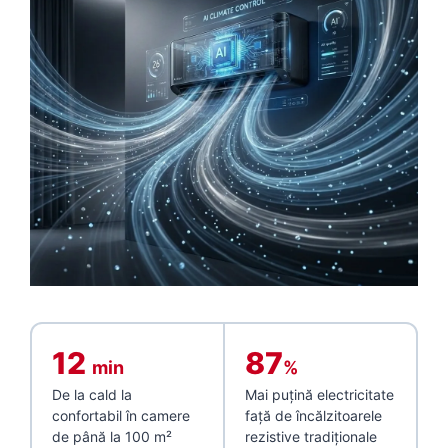
12
87
min
%
De la cald la
Mai puțină electricitate
confortabil în camere
față de încălzitoarele
de până la 100 m²
rezistive tradiționale