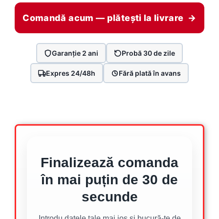
Comandă acum — plătești la livrare →
Garanție 2 ani
Probă 30 de zile
Expres 24/48h
Fără plată în avans
Finalizează comanda
în mai puțin de 30 de
secunde
Introdu datele tale mai jos și bucură-te de