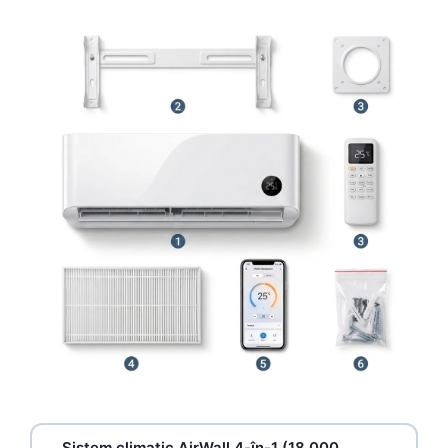
Sistem climatic AirWall 4-în-1 (18.000