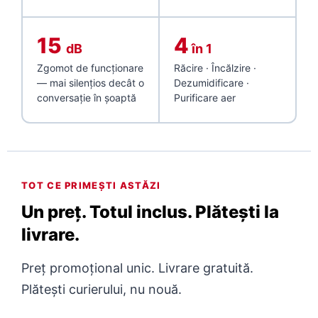
15
4
dB
în 1
Zgomot de funcționare
Răcire · Încălzire ·
— mai silențios decât o
Dezumidificare ·
conversație în șoaptă
Purificare aer
TOT CE PRIMEȘTI ASTĂZI
Un preț. Totul inclus. Plătești la
livrare.
Preț promoțional unic. Livrare gratuită.
Plătești curierului, nu nouă.