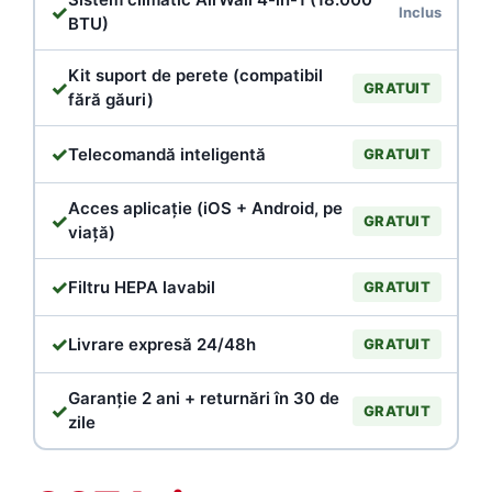
✓
Inclus
BTU)
Kit suport de perete (compatibil
✓
GRATUIT
fără găuri)
✓
Telecomandă inteligentă
GRATUIT
Acces aplicație (iOS + Android, pe
✓
GRATUIT
viață)
✓
Filtru HEPA lavabil
GRATUIT
✓
Livrare expresă 24/48h
GRATUIT
Garanție 2 ani + returnări în 30 de
✓
GRATUIT
zile