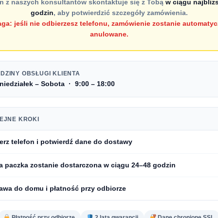
n z naszych konsultantów skontaktuje się z Tobą
w ciągu najbliż
godzin
, aby potwierdzić szczegóły zamówienia.
ga: jeśli nie odbierzesz telefonu, zamówienie zostanie automatyc
anulowane.
DZINY OBSŁUGI KLIENTA
niedziałek – Sobota · 9:00 – 18:00
EJNE KROKI
erz telefon i
potwierdź dane do dostawy
a paczka zostanie dostarczona w ciągu
24–48 godzin
awa do domu i
płatność przy odbiorze
Płatność przy odbiorze
2 lata gwarancji
Dane chronione SSL