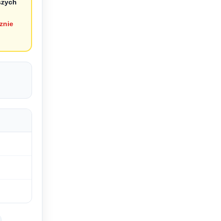
szych
znie