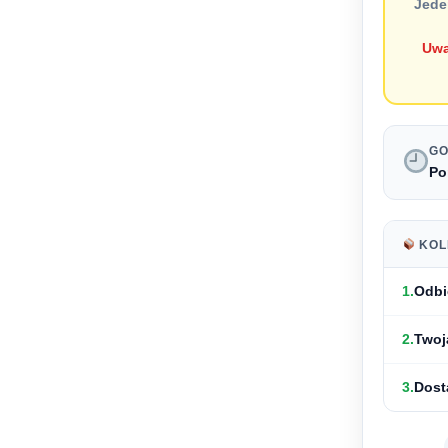
Jede
Uwa
GO
Po
KOL
1.
Odbi
2.
Twoj
3.
Dost