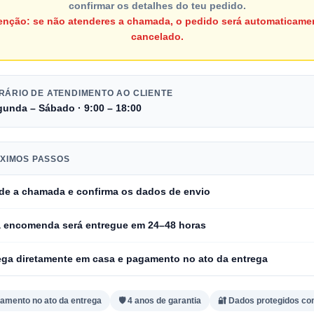
confirmar os detalhes do teu pedido.
enção: se não atenderes a chamada, o pedido será automaticame
cancelado.
RÁRIO DE ATENDIMENTO AO CLIENTE
unda – Sábado · 9:00 – 18:00
ÓXIMOS PASSOS
de a chamada e
confirma os dados de envio
a encomenda será entregue em
24–48 horas
ega diretamente em casa e
pagamento no ato da entrega
gamento no ato da entrega
🛡️ 4 anos de garantia
🔐 Dados protegidos c