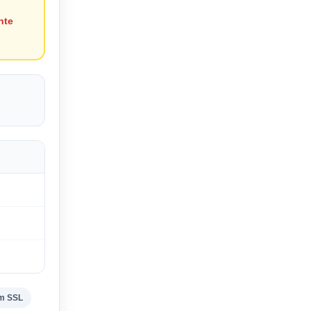
nte
om SSL