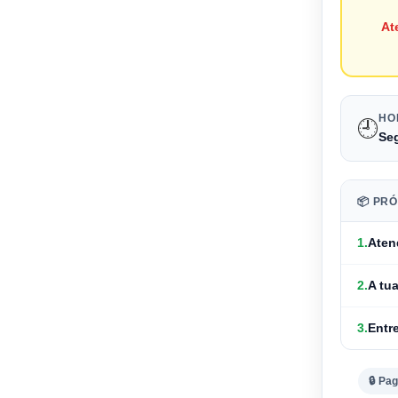
At
HO
🕘
Seg
📦 PR
1.
Aten
2.
A tu
3.
Entr
🔒 Pa