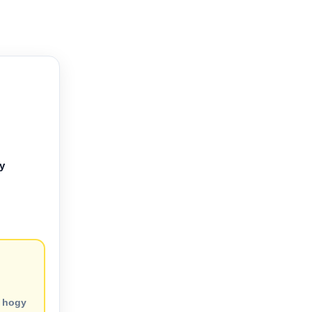
y
, hogy