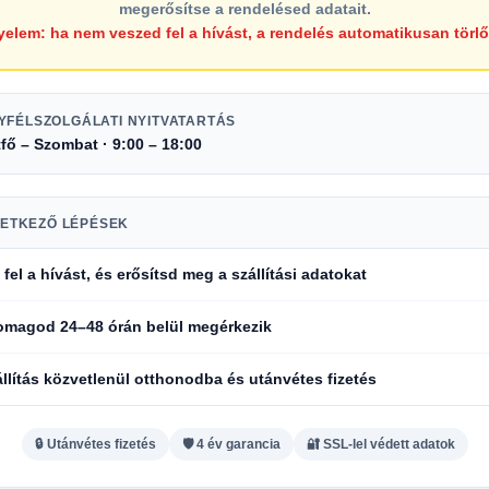
megerősítse a rendelésed adatait.
yelem: ha nem veszed fel a hívást, a rendelés automatikusan törlő
YFÉLSZOLGÁLATI NYITVATARTÁS
fő – Szombat · 9:00 – 18:00
VETKEZŐ LÉPÉSEK
fel a hívást, és
erősítsd meg a szállítási adatokat
somagod
24–48 órán belül
megérkezik
állítás közvetlenül otthonodba és
utánvétes fizetés
🔒 Utánvétes fizetés
🛡️ 4 év garancia
🔐 SSL-lel védett adatok