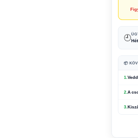
Fig
ÜG
🕘
Hét
📦 KÖ
1.
Vedd 
2.
A c
3.
Kisz