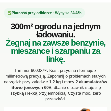
Płatność przy odbiorze · Wysyłka 24/48h
300m² ogrodu na jednym
ładowaniu.
Żegnaj na zawsze benzynie,
mieszance i szarpaniu za
linkę.
Trimmer 9000X™: Kosi, przycina i formuje z
milimetrową precyzją. Zapomnij o problemach starych
narzędzi: przy zaledwie
1,2 kg
i mocy
2 akumulatorów
litowo-jonowych 60V
, dbanie o trawnik staje się
szybką i lekką przyjemnością. Czysta moc, zero
przeszkód.