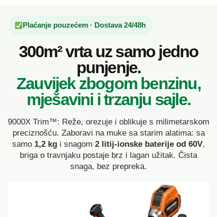
Plaćanje pouzećem · Dostava 24/48h
300m² vrta uz samo jedno
punjenje.
Zauvijek zbogom benzinu,
mješavini i trzanju sajle.
9000X Trim™: Reže, orezuje i oblikuje s milimetarskom
preciznošću. Zaboravi na muke sa starim alatima: sa
samo
1,2 kg
i snagom
2 litij-ionske baterije od 60V
,
briga o travnjaku postaje brz i lagan užitak. Čista
snaga, bez prepreka.