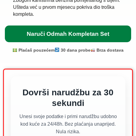
Zbogom kanistrima benzina pomiješanog s uljem.
Ušteda već u prvom mjesecu pokriva dio troška
kompleta.
Naruči Odmah Kompletan Set
Plaćaš pouzećem
30 dana probe
Brza dostava
Dovrši narudžbu za 30
sekundi
Unesi svoje podatke i primi narudžbu udobno
kod kuće za 24/48h. Bez plaćanja unaprijed.
Nula rizika.