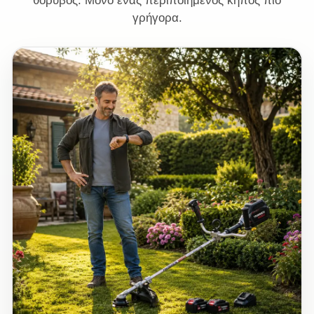
θόρυβος. Μόνο ένας περιποιημένος κήπος πιο
γρήγορα.